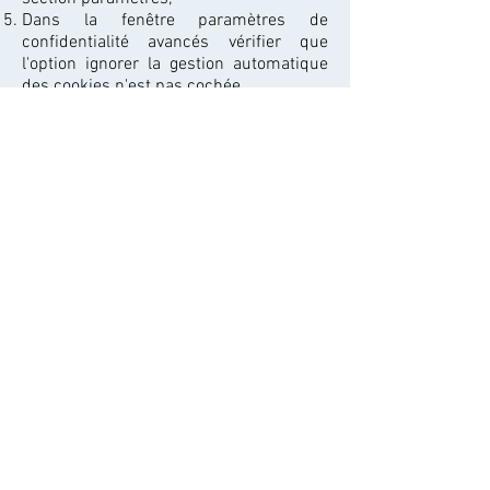
Dans la fenêtre paramètres de
confidentialité avancés vérifier que
l'option ignorer la gestion automatique
des cookies n'est pas cochée.
POUR FIREFOX À PARTIR DE LA
VERSION 12 :
Dans la barre de menu, choisir le
menu outils;
Dans le menu déroulant, choisir options;
Cliquer sur l'icone vie privée;
Cliquer sur le lien supprimer des
cookies spécifiques;
Dans la fenêtre Cookies, cliquer sur le
bouton Supprimer tous les cookies.
POUR OPÉRA À PARTIR DE LA VERSION
11 :
Choisissez le menu;
Dans la liste,
choisir réglages puis supprimer les
informations privées...;