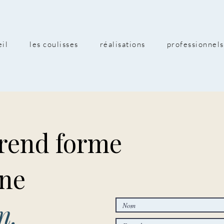
eil
les coulisses
réalisations
professionnels
prend forme
une
n.